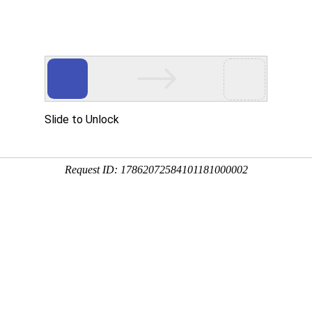
精密机械加工
激光复合焊接技术推广
置：
首页
>
环保设备及工程