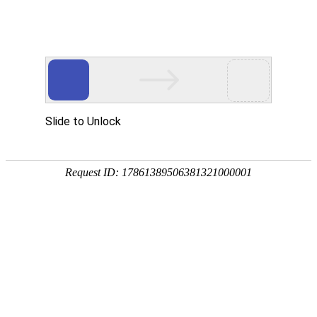
青岛
成基万正工贸
有限公司
提供高精密、专业复杂的零件定制加工，一站式服务
网站首页
关于我们
非标智能自动化
公司新闻
常见问题
06-21
大集团公司七位领导莅临我